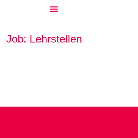
Job:
Lehrstellen
Lehrstelle Montage-Elektriker:in EFZ
Schnupperlehre
Lehrstelle Elektroinstallateur:in EFZ